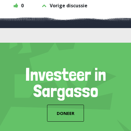
0
Vorige discussie
Investeer in
Sargasso
DONEER