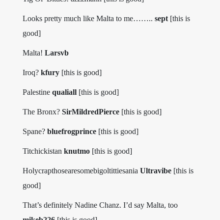
Looks pretty much like Malta to me……..
sept
[this is
good]
Malta!
Larsvb
Iroq?
kfury
[this is good]
Palestine
qualiall
[this is good]
The Bronx?
SirMildredPierce
[this is good]
Spane?
bluefrogprince
[this is good]
Titchickistan
knutmo
[this is good]
Holycrapthosearesomebigoltittiesania
Ultravibe
[this is
good]
That’s definitely Nadine Chanz. I’d say Malta, too
mikeb226
[this is good]