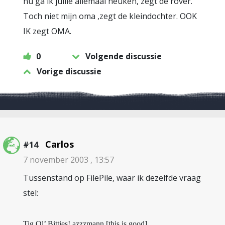
nu ga ik jullie allemaal neuken, zegt de rover.
Toch niet mijn oma ,zegt de kleindochter. OOK
IK zegt OMA.
0
Volgende discussie
Vorige discussie
Carlos
#14
7 november 2003 , 13:57
Tussenstand op FilePile, waar ik dezelfde vraag
stel:
Tig Ol’ Bitties! azzzmann [this is good]