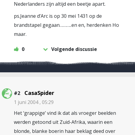
Nederlanders zijn altijd een beetje apart.
ps.Jeanne d’Arc is op 30 mei 1431 op de
brandstapel gegaan………..en en, herdenken Ho
maar.
0
Volgende discussie
CasaSpider
#2
1 juni 2004 , 05:29
Het ‘grappige’ vind ik dat als vroeger beelden
werden getoond uit Zuid-Afrika, waarin een
blonde, blanke boerin haar beklag deed over