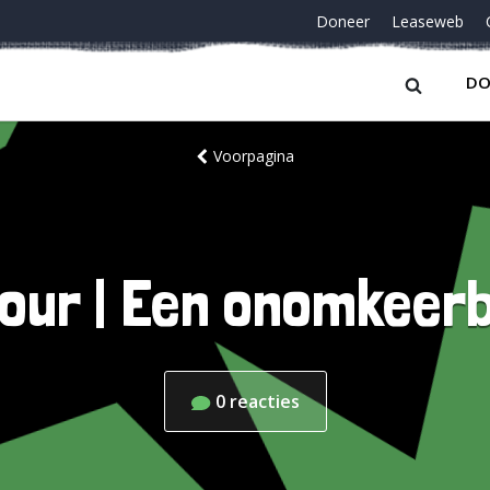
Doneer
Leaseweb
DO
Voorpagina
Jour | Een onomkeer
0
reacties