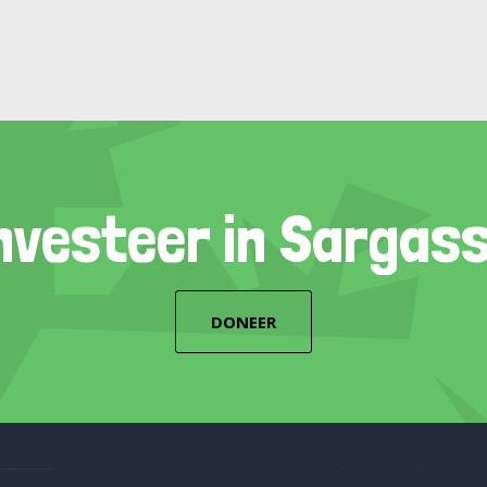
nvesteer in Sargas
DONEER