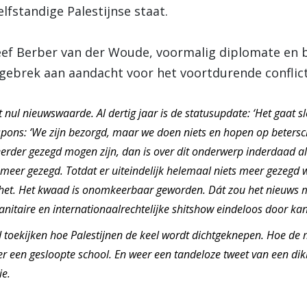
fstandige Palestijnse staat.
eef Berber van der Woude, voormalig diplomate en b
gebrek aan aandacht voor het voortdurende conflict
t nul nieuwswaarde. Al dertig jaar is de statusupdate: ‘Het gaat sle
respons: ‘We zijn bezorgd, maar we doen niets en hopen op betersc
erder gezegd mogen zijn, dan is over dit onderwerp inderdaad al
 meer gezegd. Totdat er uiteindelijk helemaal niets meer gezegd 
 het. Het kwaad is onomkeerbaar geworden. Dát zou het nieuws mo
itaire en internationaalrechtelijke
shitshow
eindeloos door kan
oekijken hoe Palestijnen de keel wordt dichtgeknepen. Hoe de 
er een gesloopte school. En weer een tandeloze tweet van een dik
ie.