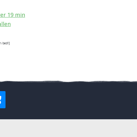
yer 19 min
llen
n bed!]