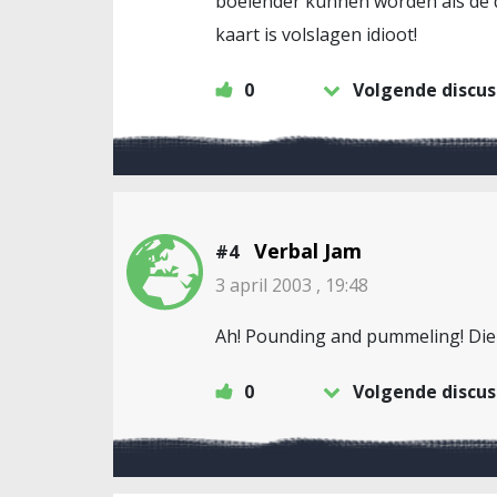
boeiender kunnen worden als de de
kaart is volslagen idioot!
0
Volgende discus
Verbal Jam
#4
3 april 2003 , 19:48
Ah! Pounding and pummeling! Die mo
0
Volgende discus