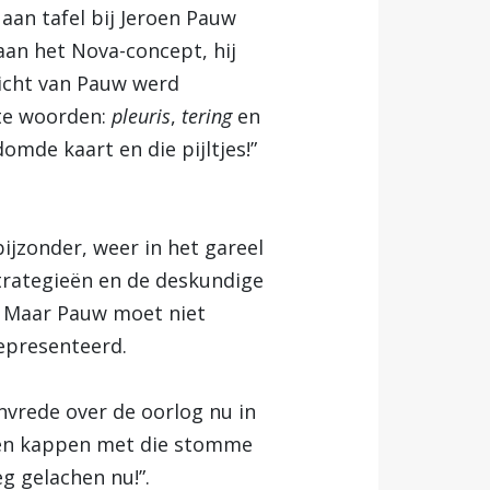
 aan tafel bij Jeroen Pauw
aan het Nova-concept, hij
ezicht van Pauw werd
tte woorden:
pleuris
,
tering
en
domde kaart en die pijltjes!”
bijzonder, weer in het gareel
strategieën en de deskundige
. Maar Pauw moet niet
presenteerd.
nvrede over de oorlog nu in
eten kappen met die stomme
eg gelachen nu!”.