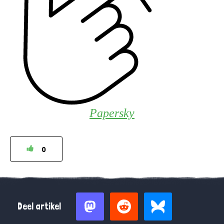
Papersky
0
Deel artikel