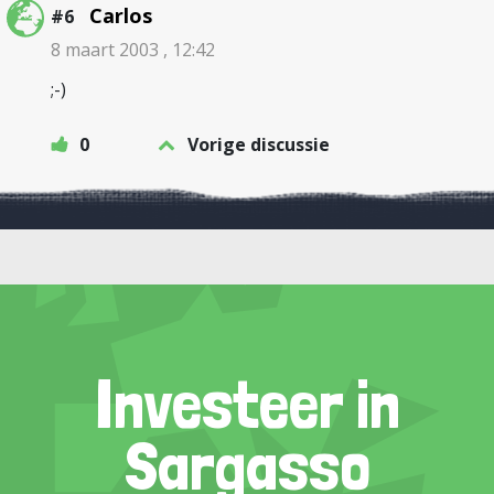
Carlos
#6
8 maart 2003 , 12:42
;-)
0
Vorige discussie
Investeer in
Sargasso