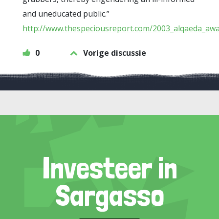
and uneducated public.”
http://www.thespeciousreport.com/2003_alqaeda_awa
0
Vorige discussie
Investeer in
Sargasso