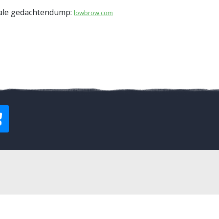
tale gedachtendump:
lowbrow.com