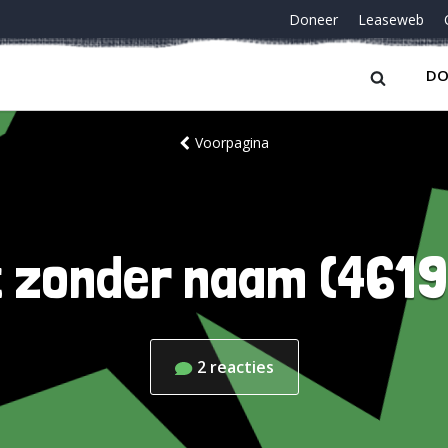
Doneer
Leaseweb
DO
Voorpagina
 zonder naam (461
2
reacties