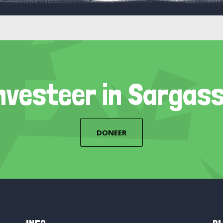
nvesteer in Sargas
DONEER