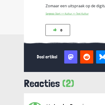
Zomaar een uitspraak op de digi
Sargasso Start >> Kultur >> Text Kultur
0
Deel artikel
Reacties
(2)