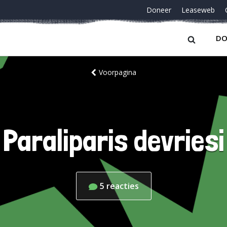
Doneer
Leaseweb
DO
Voorpagina
Paraliparis devriesi
5
reacties