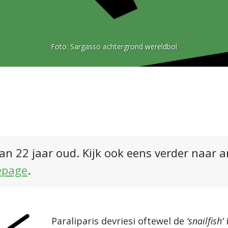
Foto:
Sargasso achtergrond wereldbol
an 22 jaar oud. Kijk ook eens verder naar 
epage
.
Paraliparis devriesi oftewel de
‘snailfish’