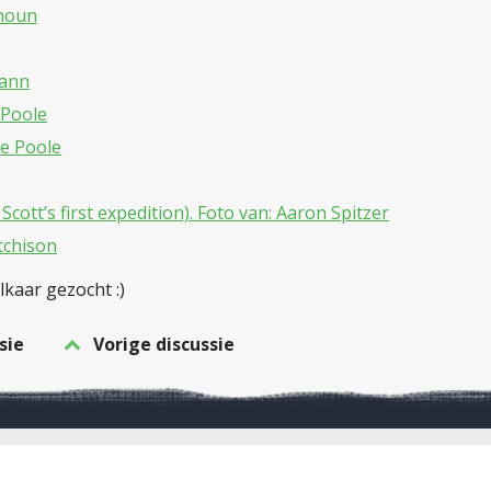
lhoun
mann
 Poole
ke Poole
ott’s first expedition). Foto van: Aaron Spitzer
tchison
elkaar gezocht :)
sie
Vorige discussie