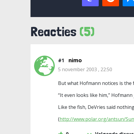
Reacties
(5)
nimo
#1
5 november 2003 , 22:50
But what Hofmann notices is the fis
“It even looks like him,” Hofmann 
Like the fish, DeVries said nothing
(
http://www.polar.org/antsun/Sun