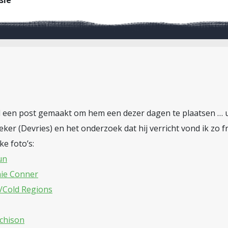
sie
l een post gemaakt om hem een dezer dagen te plaatsen … u r
ker (Devries) en het onderzoek dat hij verricht vond ik zo f
e foto’s:
un
nie Conner
/Cold Regions
tchison