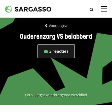
Voorpagina
Ouderenzorg VS belabberd
3
reacties
Foto:
Sargasso achtergrond wereldbol