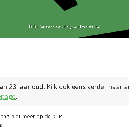
Foto:
Sargasso achtergrond wereldbol
an 23 jaar oud. Kijk ook eens verder naar 
epage
.
daag niet meer op de buis.
: