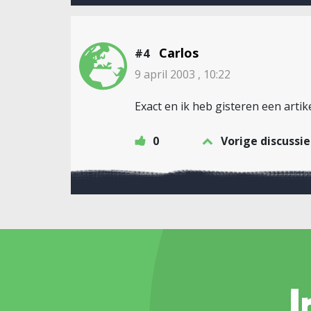
Carlos
#4
9 april 2003 , 10:22
Exact en ik heb gisteren een artik
0
Vorige discussie
I