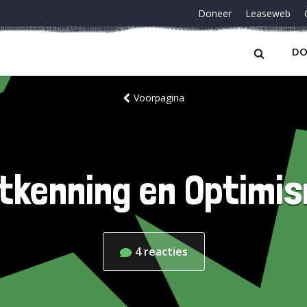
Doneer
Leaseweb
DO
Voorpagina
tkenning en Optimi
4
reacties