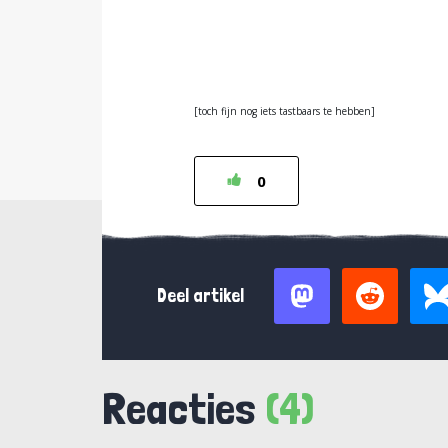
[toch fijn nog iets tastbaars te hebben]
0
Deel artikel
Reacties
(4)