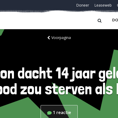
Doneer
Leaseweb
DO
Voorpagina
on dacht 14 jaar gele
od zou sterven als 
1
reactie