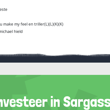
este
 make my feel en triller(L)(L)(K)(K)
michael hield
nvesteer in Sargas