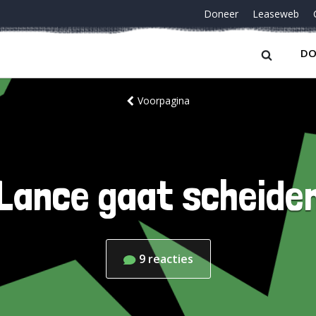
Doneer
Leaseweb
DO
Voorpagina
Lance gaat scheide
9
reacties