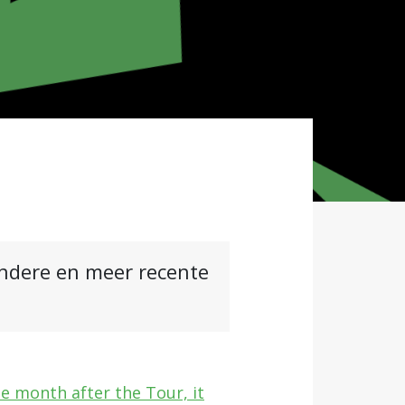
andere en meer recente
e month after the Tour, it