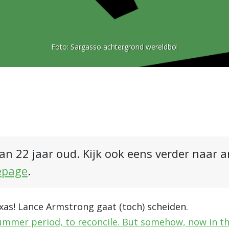
Foto:
Sargasso achtergrond wereldbol
an 22 jaar oud. Kijk ook eens verder naar 
epage
.
xas! Lance Armstrong gaat (toch) scheiden.
summer period, to reconcile. But somehow, now in th