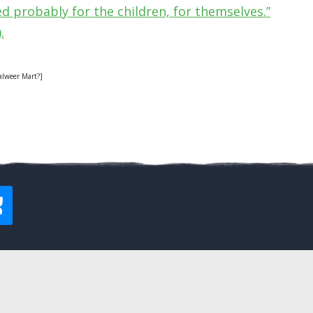
ed probably for the children, for themselves.”
.
alweer Mart?]