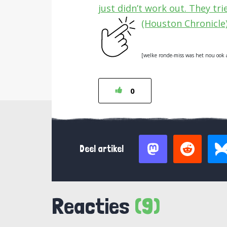
just didn’t work out. They tri
(Houston Chronicle)
[welke ronde-miss was het nou ook 
0
Deel artikel
Reacties
(9)