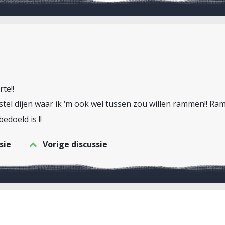
te!!
 stel dijen waar ik ‘m ook wel tussen zou willen rammen!! Ra
edoeld is !!
sie
Vorige discussie