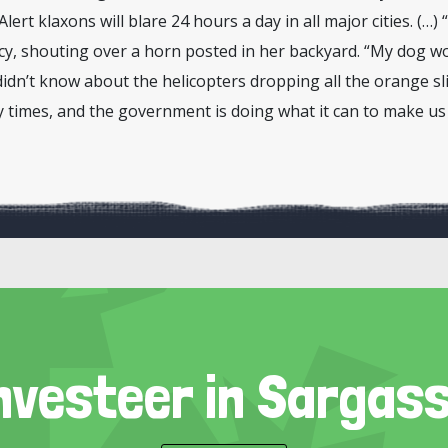
t klaxons will blare 24 hours a day in all major cities. (…) “
cy, shouting over a horn posted in her backyard. “My dog wo
didn’t know about the helicopters dropping all the orange sli
 times, and the government is doing what it can to make us 
nvesteer in Sargas