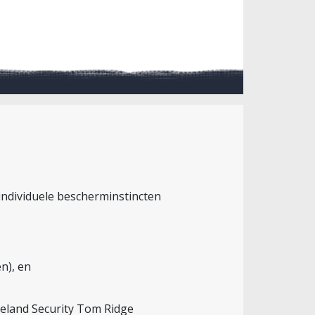
 individuele bescherminstincten
en), en
omeland Security Tom Ridge