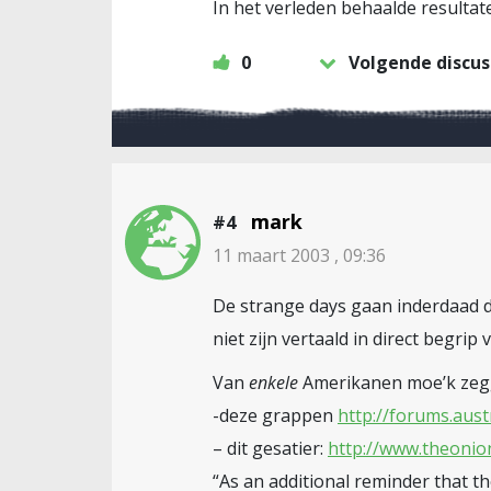
In het verleden behaalde resulta
0
Volgende discus
mark
#4
11 maart 2003 , 09:36
De strange days gaan inderdaad do
niet zijn vertaald in direct begrip
Van
enkele
Amerikanen moe’k zegg
-deze grappen
http://forums.aust
– dit gesatier:
http://www.theonio
“As an additional reminder that th