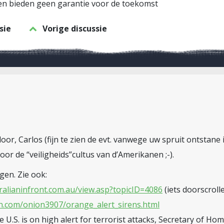
ten bieden geen garantie voor de toekomst
sie
Vorige discussie
or, Carlos (fijn te zien de evt. vanwege uw spruit ontstane
 voor de “veiligheids”cultus van d’Amerikanen ;-).
en. Zie ook:
ralianinfront.com.au/view.asp?topicID=4086
(iets doorscroll
n.com/onion3907/orange_alert_sirens.html
e U.S. is on high alert for terrorist attacks, Secretary of H