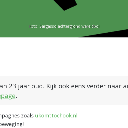
Foto:
Sargasso achtergrond wereldbol
an 23 jaar oud. Kijk ook eens verder naar 
epage
.
ampagnes zoals
ukomttochook.nl
,
 beweging!