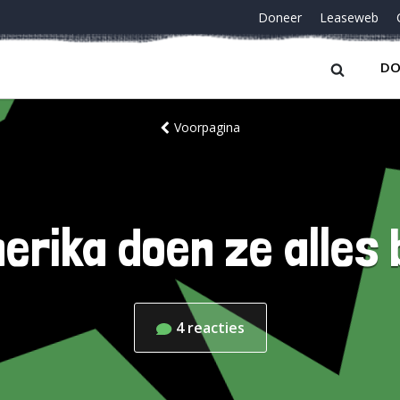
Doneer
Leaseweb
DO
Voorpagina
erika doen ze alles
4
reacties