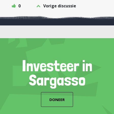
0
Vorige discussie
Investeer in
Sargasso
DONEER