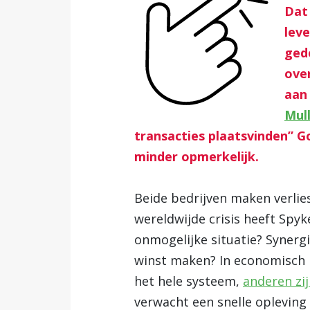
Dat 
leve
ged
ove
aan
Mul
transacties plaatsvinden” G
minder opmerkelijk.
Beide bedrijven maken verlies
wereldwijde crisis heeft Spy
onmogelijke situatie? Synergi
winst maken? In economisch m
het hele systeem,
anderen zi
verwacht een snelle opleving