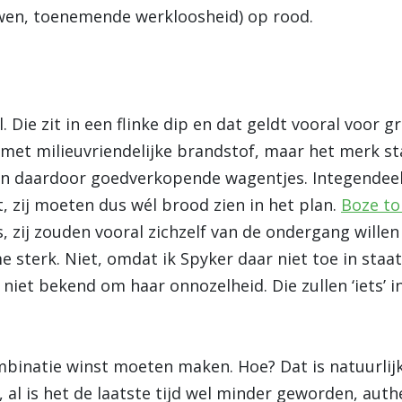
uwen, toenemende werkloosheid) op rood.
 Die zit in een flinke dip en dat geldt vooral voor g
g met milieuvriendelijke brandstof, maar het merk s
n daardoor goedverkopende wagentjes. Integendeel
, zij moeten dus wél brood zien in het plan.
Boze t
s, zij zouden vooral zichzelf van de ondergang will
 me sterk. Niet, omdat ik Spyker daar niet toe in sta
niet bekend om haar onnozelheid. Die zullen ‘iets’ in 
ombinatie winst moeten maken. Hoe? Dat is natuurlij
al is het de laatste tijd wel minder geworden, authen