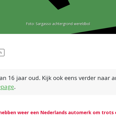
Foto:
Sargasso achtergrond wereldbol
n
an 16 jaar oud. Kijk ook eens verder naar 
epage
.
hebben weer een Nederlands automerk om trots op