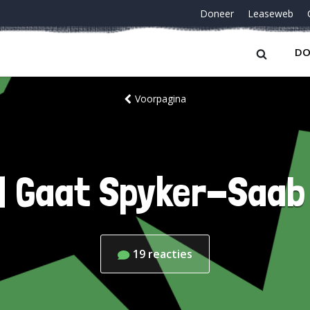
Doneer
Leaseweb
DO
Voorpagina
t | Gaat Spyker-Saab
19
reacties