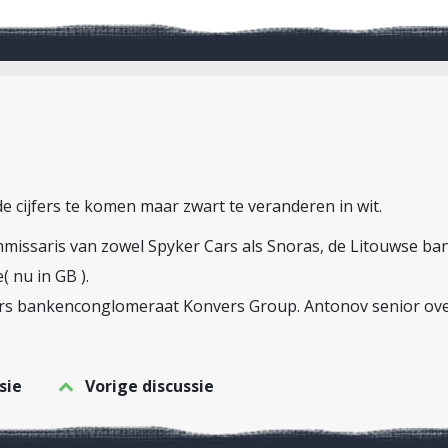
de cijfers te komen maar zwart te veranderen in wit.
missaris van zowel Spyker Cars als Snoras, de Litouwse ban
 nu in GB ).
irs bankenconglomeraat Konvers Group. Antonov senior over
sie
Vorige discussie