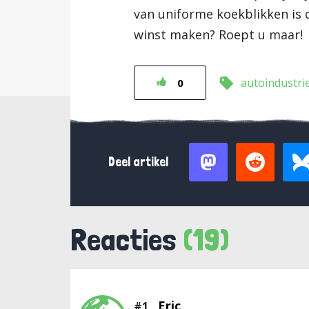
van uniforme koekblikken is
winst maken? Roept u maar!
autoindustri
0
Deel artikel
Reacties
(19)
Eric
#1