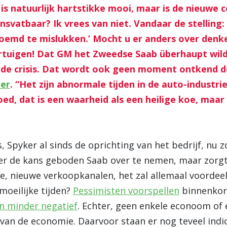
is natuurlijk hartstikke mooi, maar is de nieuwe
nsvatbaar? Ik vrees van niet. Vandaar de stelling
oemd te mislukken.’ Mocht u er anders over denke
rtuigen! Dat GM het Zweedse Saab überhaupt wilde
 de crisis. Dat wordt ook geen moment ontkend 
ler
. “Het zijn abnormale tijden in de auto-industri
oed, dat is een waarheid als een heilige koe, maar
, Spyker al sinds de oprichting van het bedrijf, nu z
ker de kans geboden Saab over te nemen, maar zorgt d
e, nieuwe verkoopkanalen, het zal allemaal voordeel
oeilijke tijden?
Pessimisten voorspellen
binnenkort
jn minder negatief
. Echter, geen enkele econoom of
 van de economie. Daarvoor staan er nog teveel indi