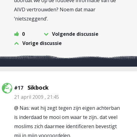
doordat we op de foutieve informatie van de
AIVD vertrouwden? Noem dat maar
‘nietszeggend’.
0
Volgende discussie
Vorige discussie
Sikbock
#17
21 april 2009 , 21:45
@ Nas: wat hij zegt tegen zijn eigen achterban
is inderdaad te mooi om waar te zijn.. dat veel
moslims zich daarmee identificeren bevestigt
mij in mijn vooroordelen.