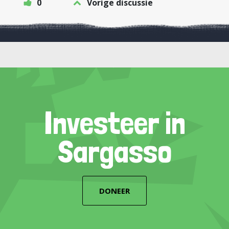
0
Vorige discussie
Investeer in
Sargasso
DONEER