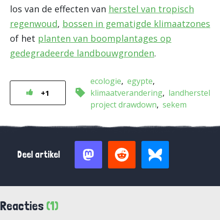
los van de effecten van
herstel van tropisch
regenwoud
,
bossen in gematigde klimaatzones
of het
planten van boomplantages op
gedegradeerde landbouwgronden
.
ecologie
egypte
klimaatverandering
landherstel
+1
project drawdown
sekem
Deel artikel
Reacties
(1)