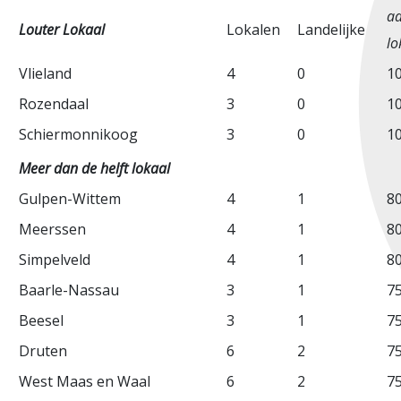
aa
Louter Lokaal
Lokalen
Landelijke
lo
Vlieland
4
0
1
Rozendaal
3
0
1
Schiermonnikoog
3
0
1
Meer dan de helft lokaal
Gulpen-Wittem
4
1
8
Meerssen
4
1
8
Simpelveld
4
1
8
Baarle-Nassau
3
1
7
Beesel
3
1
7
Druten
6
2
7
West Maas en Waal
6
2
7