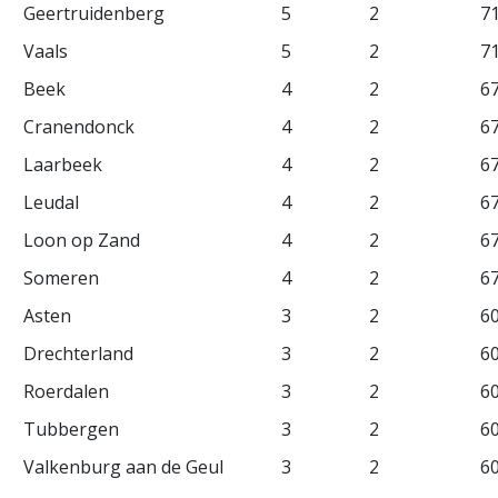
Geertruidenberg
5
2
7
Vaals
5
2
7
Beek
4
2
6
Cranendonck
4
2
6
Laarbeek
4
2
6
Leudal
4
2
6
Loon op Zand
4
2
6
Someren
4
2
6
Asten
3
2
6
Drechterland
3
2
6
Roerdalen
3
2
6
Tubbergen
3
2
6
Valkenburg aan de Geul
3
2
6