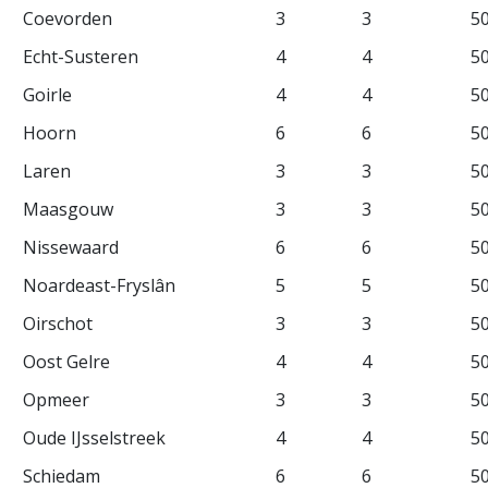
Coevorden
3
3
5
Echt-Susteren
4
4
5
Goirle
4
4
5
Hoorn
6
6
5
Laren
3
3
5
Maasgouw
3
3
5
Nissewaard
6
6
5
Noardeast-Fryslân
5
5
5
Oirschot
3
3
5
Oost Gelre
4
4
5
Opmeer
3
3
5
Oude IJsselstreek
4
4
5
Schiedam
6
6
5