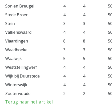
Son en Breugel
4
4
5
Stede Broec
4
4
5
Stein
3
3
5
Valkenswaard
4
4
5
Vlaardingen
8
8
5
Waadhoeke
3
3
5
Waalwijk
5
5
5
Weststellingwerf
4
4
5
Wijk bij Duurstede
4
4
5
Winterswijk
4
4
5
Zoeterwoude
2
2
5
Terug naar het artikel