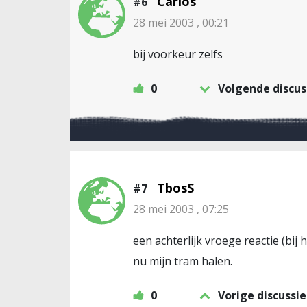
Carlos
#6
28 mei 2003 , 00:21
bij voorkeur zelfs
0
Volgende discus
TbosS
#7
28 mei 2003 , 07:25
een achterlijk vroege reactie (bi
nu mijn tram halen.
0
Vorige discussie