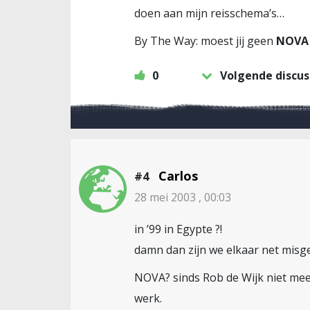
doen aan mijn reisschema’s…
By The Way: moest jij geen
NOVA
0
Volgende discus
Carlos
#4
28 mei 2003 , 00:03
in ’99 in Egypte ?!
damn dan zijn we elkaar net misgel
NOVA? sinds Rob de Wijk niet meer
werk.