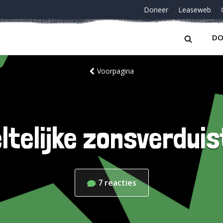
Doneer
Leaseweb
DO
Voorpagina
ltelijke zonsverduis
7
reacties