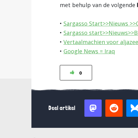
met behulp van de volgende
•
Sargasso Start>>Nieuws >>O
•
Sargasso start>>Nieuws>>
•
Vertaalmachien voor aljazee
•
Google News = Iraq
0
Deel artikel