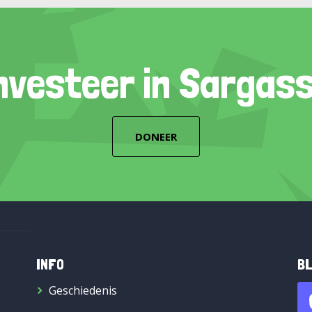
nvesteer in Sargas
DONEER
INFO
BL
Geschiedenis