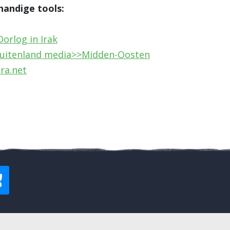
handige tools:
orlog in Irak
Buitenland media>>Midden-Oosten
ra.net