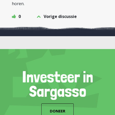
horen.
0
Vorige discussie
Investeer in
Sargasso
DONEER