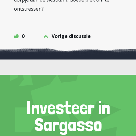
ontstressen?
0
Vorige discussie
Investeer in
Sargasso