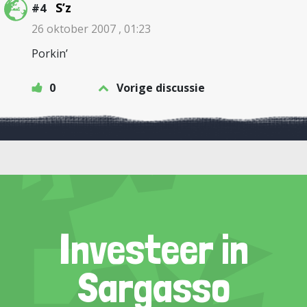
S’z
#4
26 oktober 2007 , 01:23
Porkin’
0
Vorige discussie
Investeer in
Sargasso