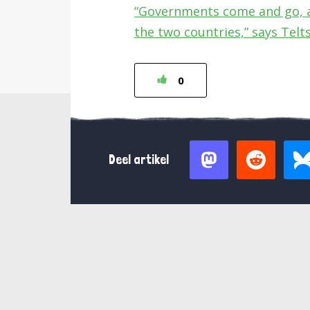
“Governments come and go, a
the two countries,” says Telts
0
Deel artikel