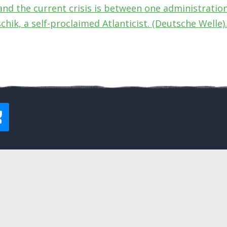
nd the current crisis is between one administrati
chik, a self-proclaimed Atlanticist. (Deutsche Welle).