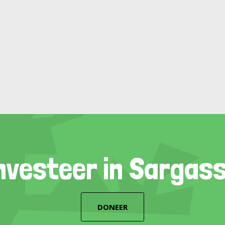
nvesteer in Sargas
DONEER