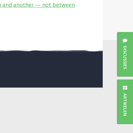
on and another — not between
DISCUSSIES
ARTIKELEN