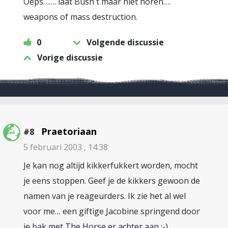
Oeps……. laat Bush t maar niet horen….
weapons of mass destruction.
0
Volgende discussie
Vorige discussie
Praetoriaan
#8
5 februari 2003 , 14:38
Je kan nog altijd kikkerfukkert worden, mocht
je eens stoppen. Geef je de kikkers gewoon de
namen van je reageurders. Ik zie het al wel
voor me… een giftige Jacobine springend door
je bak met The Horse er achter aan ;-)