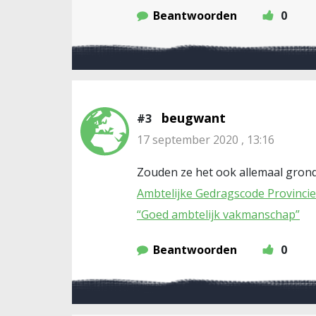
Beantwoorden
0
beugwant
#3
17 september 2020 , 13:16
Zouden ze het ook allemaal gron
Ambtelijke Gedragscode Provinci
“Goed ambtelijk vakmanschap”
Beantwoorden
0