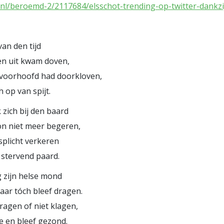
.nl/beroemd-2/2117684/elsschot-trending-op-twitter-dankzi
an den tijd
ken uit kwam doven,
voorhoofd had doorkloven,
h op van spijt.
 zich bij den baard
on niet meer begeren,
splicht verkeren
 stervend paard.
g zijn helse mond
aar tóch bleef dragen.
vragen of niet klagen,
de en bleef gezond.