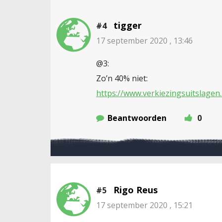
tigger
#4
17 september 2020 , 13:46
@3:
Zo’n 40% niet:
https://www.verkiezingsuitslagen
Beantwoorden
0
Rigo Reus
#5
17 september 2020 , 15:21