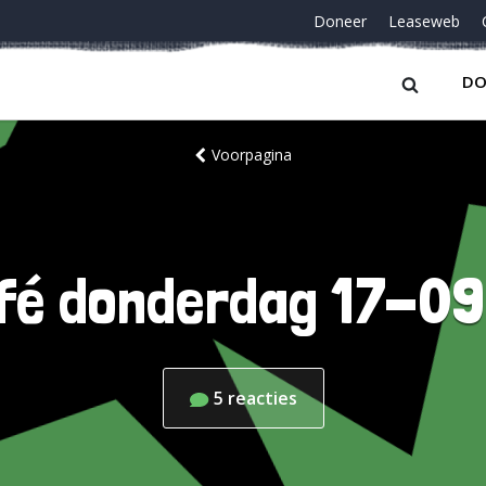
Doneer
Leaseweb
DO
Voorpagina
fé donderdag 17-0
5
reacties