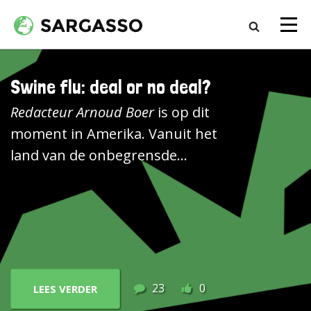
Swine flu: deal or no deal?
Redacteur
Arnoud Boer
is op dit
moment in Amerika. Vanuit het
land van de onbegrensde
mogelijkheden deze onderstaande
column. Don?t panic, zei president
Obama net op tv. Hij had het over
varkensgriep. Je kunt niet vaak
genoeg zeggen dat paniek niet
nodig is. Het. Helpt. Niet. Paniek is
23
0
LEES VERDER
hier nu eenmaal mode en de