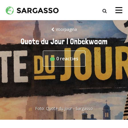
Voorpagina
Quote du Jour | Onbekwaam
0
reacties
Foto:
Quote du Jour - Sargasso