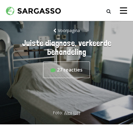
Voorpagina
Juiste diagnose, verkeerde
behandeling
27
reacties
Foto:
Alex
(cc)