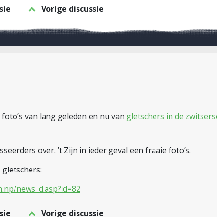
sie
Vorige discussie
t foto’s van lang geleden en nu van
gletschers in de zwitser
sseerders over. ’t Zijn in ieder geval een fraaie foto’s.
 gletschers:
m.np/news_d.asp?id=82
sie
Vorige discussie