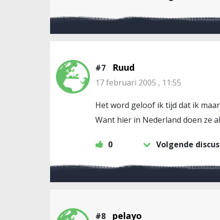
Ruud
#7
17 februari 2005 , 11:55
Het word geloof ik tijd dat ik ma
Want hier in Nederland doen ze als
0
Volgende discus
pelayo
#8