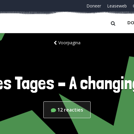
Doneer
Leaseweb
DO
Voorpagina
es Tages – A changin
12
reacties