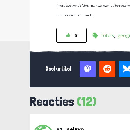
[indrukwekkende foto’s, maar wel even buiten beschouw
zonnevlekken en de aardas]
foto's
geogr
0
Deel artikel
Reacties
(12)
pelayo
#1