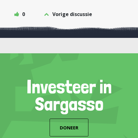
0
Vorige discussie
Investeer in
Sargasso
DONEER