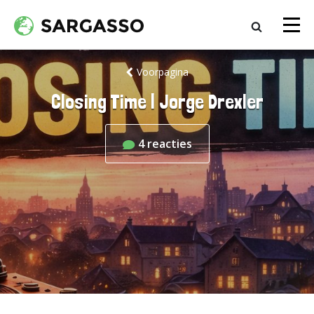
Voorpagina
Closing Time | Jorge Drexler
4
reacties