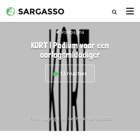
Voorpagina
KORT | Podium voor een
oorlogsmidadiger
12
reacties
Foto:
copyright ok. Gecheckt 23-02-2022