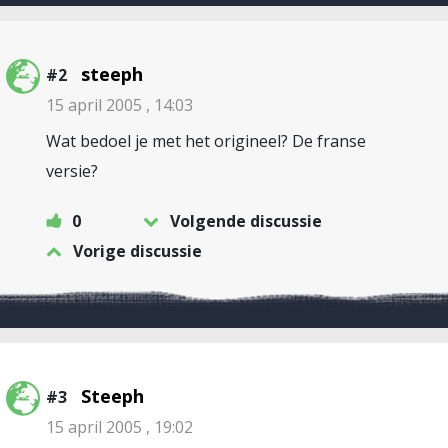
steeph
#2
15 april 2005 , 14:03
Wat bedoel je met het origineel? De franse
versie?
0
Volgende discussie
Vorige discussie
Steeph
#3
15 april 2005 , 19:02